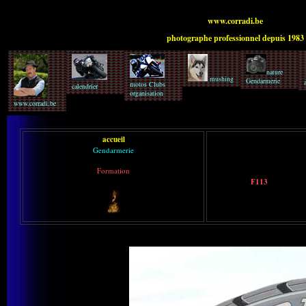
www.corradi.be
photographe professionnel depuis 1983
nature
mushing
Gendarmerie
motos Clubs
calendrier
organisation
www.corradi.be
accueil
Gendarmerie
Formation
F113