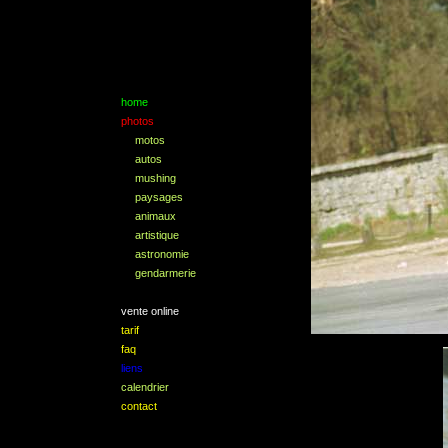
home
photos
motos
autos
mushing
paysages
animaux
artistique
astronomie
gendarmerie
vente online
tarif
faq
liens
calendrier
contact