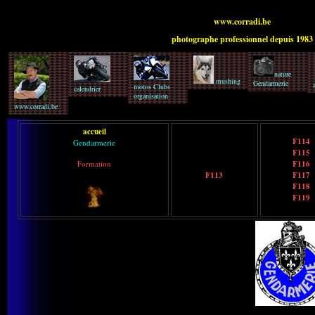
www.corradi.be
photographe professionnel depuis 1983
nature
mushing
Gendarmerie
motos Clubs
calendrier
organisation
www.corradi.be
accueil
F114
Gendarmerie
F115
Formation
F116
F113
F117
F118
F119