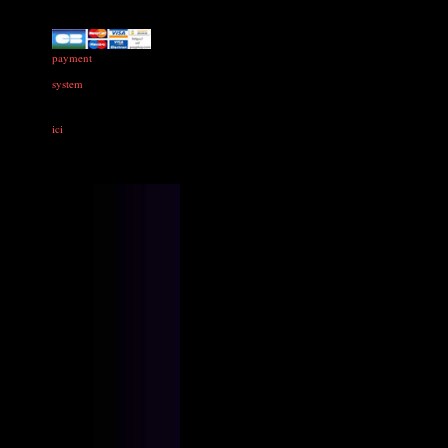
payment
system
ici