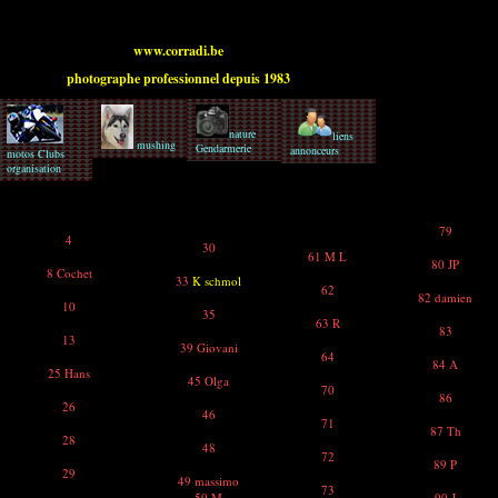
www.corradi.be
photographe professionnel depuis 1983
nature
liens
mushing
Gendarmerie
annonceurs
motos Clubs
organisation
79
4
30
61 M L
80 JP
8 Cochet
33
K schmol
62
82 damien
10
35
63 R
83
13
39 Giovani
64
84 A
25 Hans
45 Olga
70
86
26
46
71
87 Th
28
48
72
89 P
29
49 massimo
73
59 M
90 J