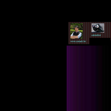
calendrier
www.corradi.be