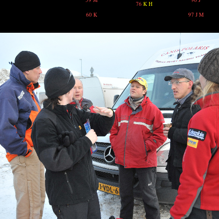
76
K H
60 K
97 J M