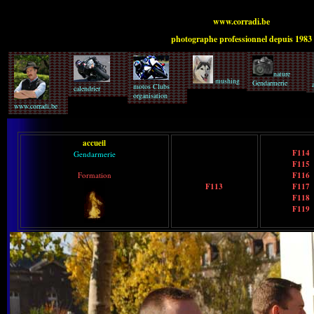
www.corradi.be
photographe professionnel depuis 1983
nature
mushing
Gendarmerie
motos Clubs
calendrier
organisation
www.corradi.be
accueil
F114
Gendarmerie
F115
Formation
F116
F113
F117
F118
F119