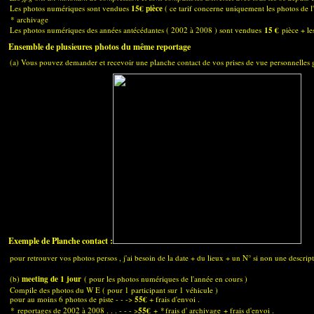
Les photos numériques sont vendues
15€ pièce
( ce tarif concerne uniquement les photos de l
* archivage
Les photos numériques des années antécédantes ( 2002 à 2008 ) sont vendues
15 €
pièce + les
Ensemble de plusieures photos du même reportage
(a) Vous pouvez demander et recevoir une planche contact de vos prises de vue personnelles 
Exemple de Planche contact :
pour retrouver vos photos persos , j'ai besoin de la date + du lieux + un N° si non une descript
(b)
meeting de 1 jour
( pour les photos numériques de l'année en cours )
Compile des photos du W E ( pour 1 participant sur 1 véhicule )
pour au moins 6 photos de piste - - ->
55
€
+ frais d'envoi .
*
reportages de 2002 à 2008 . . . - - - >
55€
+
*
frais d' archivage
+ frais d'envoi .