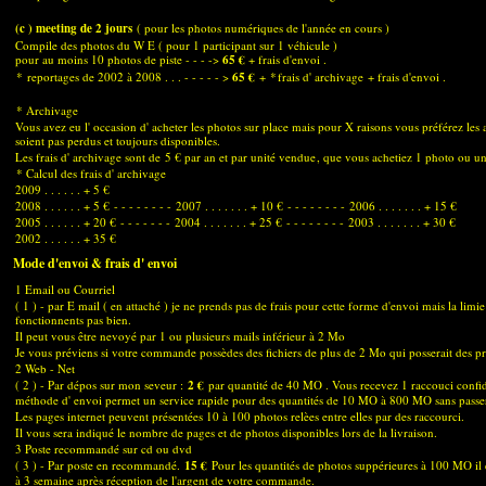
(c ) meeting de 2 jours
( pour les photos numériques de l'année en cours )
Compile des photos du W E ( pour 1 participant sur 1 véhicule )
pour au moins 10 photos de piste - - - ->
65 €
+ frais d'envoi .
*
reportages de 2002 à 2008 . . . - - - - - >
65 €
+
*
frais d' archivage
+ frais d'envoi .
* Archivage
Vous avez eu l' occasion d' acheter les photos sur place mais pour X raisons vous préférez les 
soient pas perdus et toujours disponibles.
Les frais d' archivage sont de
5 € par an et par unité vendue
, que vous achetiez 1 photo ou u
* Calcul des frais d' archivage
2009 . . . . . . + 5 €
2008 . . . . . . + 5 €
- - - - - - - -
2007 . . . . . . . + 10 €
- - - - - - - -
2006 . . . . . . . + 15 €
2005 . . . . . . + 20 €
- - - - - - -
2004 . . . . . . . + 25 €
- - - - - - - -
2003 . . . . . . . + 30 €
2002 . . . . . . + 35 €
Mode d'envoi & frais d' envoi
1 Email ou Courriel
( 1 ) - par E mail ( en attaché ) je ne prends pas de frais pour cette forme d'envoi mais la li
fonctionnents pas bien.
Il peut vous être nevoyé par 1 ou plusieurs mails inférieur à 2 Mo
Je vous préviens si votre commande possèdes des fichiers de plus de 2 Mo qui posserait des p
2 Web - Net
( 2 ) - Par dépos sur mon seveur :
2 €
par quantité de 40 MO . Vous recevez 1 raccouci confid
méthode d' envoi permet un service rapide pour des quantités de 10 MO à 800 MO sans passer p
Les pages internet peuvent présentées 10 à 100 photos relèes entre elles par des raccourci.
Il vous sera indiqué le nombre de pages et de photos disponibles lors de la livraison.
3 Poste recommandé sur cd ou dvd
( 3 ) - Par poste en recommandé.
15 €
Pour les quantités de photos suppérieures à 100 MO il es
à 3 semaine après réception de l'argent de votre commande.