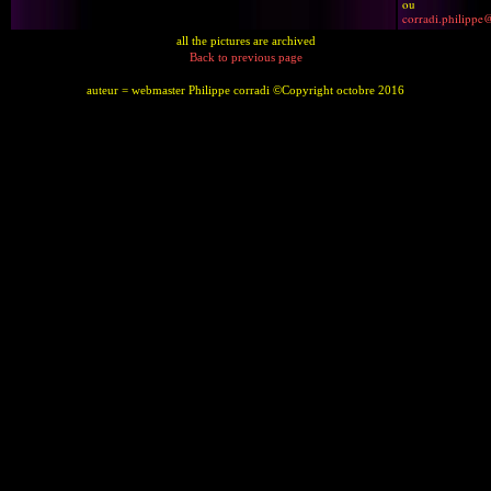
ou
corradi.philippe
all the pictures are archived
Back to previous page
auteur = webmaster Philippe corradi ©Copyright octobre 2016