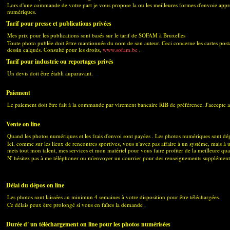
Lors d'une commande de votre part je vous propose la ou les meilleures formes d'envoie appr
numériques.
Tarif pour presse et publications privées
Mes prix pour les publications sont basés sur le tarif de SOFAM à Bruxelles
Toute photo publée doit êrtre mantionnée du nom de son auteur. Ceci concerne les cartes posta
dessin calqués. Consulté pour les droits,
www.sofam.be
.
Tarif pour industrie ou reportages privés
Un devis doit être établi auparavant.
Paiement
Le paiement doit être fait à la commande par virement bancaire RIB de préférence. J'accepte au
Vente on line
Quand les photos numériques et les frais d'envoi sont payées . Les photos numériques sont dép
Ici, comme sur les lieux de rencontres sportives, vous n'avez pas affaire à un système, mais à 
mets tout mon talent, mes services et mon matériel pour vous faire profiter de la meilleure qu
N' hésitez pas à me téléphoner ou m'envoyer un courrier pour des renseignements supplément
Délai du dépos on line
Les photos sont laissées au minimun 4 semaines à votre disposition pour être téléchargées.
Ce délais peux être prolongé si vous en faîtes la demande .
Durée d' un téléchargement on line pour les photos numérisées