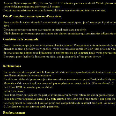
Avec un ligne moyenne DSL, il vous faut 10 à 30 minutes par tranche de 20 MO de photos n
votre téléchargement sera inférieure à 3 heures.
Les photos numériques vous sont laissées plusieurs semaines disponibles sur mon site.
Prix d' une photo numérique ou d'une série.
Pour calculer la valeur donnée à une série de photos numériques , je m' assure qu' il y ait u
60 € .
Certaines reportages ne sont pas vendus au détail mais dans une série.
Généralement je ne prends pas en compte des photos numérique qui auraient des défauts de ne
Contrôles de la commande
Dans 1 pemier temps, je vous envoie une planche contact. Vous pouvez voir en basse résolutio
planches contact ( preview ou vignettes ) vous pouvez aussi contrôler les N° des prises de vue
Si vous avez des doutes pour l'exactitude d' une photos ou de la netteté finale vous pouvez en
Il se peut, pour faciliter la livraison de série, que je change la n° des prises de vue.
Réclamations
En cas d'erreur de ma part pour la livraison de série ne correspondant pas du tout à ce que vous
problèmes affairants à votre commande.
La série est refaîte si ( pour vous justifier vous devez retoutner par poste l' original et la signer 
Mauvaises série reçue ( qui ne correspnd pas au planches contact ou à la référence donnée ).
Le CD ou DVD ne marche pas car abîmé.
Refaire un envoi.
Pour tout erreur ou faute de ma part je 'm'empresserai de vous refaire un envoi gratuitement.
Pour une erreur attenant au client, un
2 eme envo
i d' une série ou d' une photo ( par poste ou
Le changement de forme de livraison pour non compatibilité du matériel du client , ou reto
€ .
Le 2eme envoi est effectué après paiement.
Remboursement