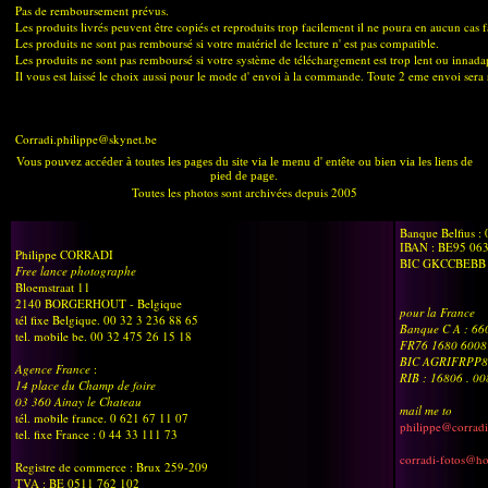
Pas de remboursement prévus.
Les produits livrés peuvent être copiés et reproduits trop facilement il ne poura en aucun cas 
Les produits ne sont pas remboursé si votre matériel de lecture n' est pas compatible.
Les produits ne sont pas remboursé si votre système de téléchargement est trop lent ou innada
Il vous est laissé le choix aussi pour le mode d' envoi à la commande. Toute 2 eme envoi sera 
Corradi.philippe@skynet.be
Vous pouvez accéder à toutes les pages du site via le menu d' entête ou bien via les liens de
pied de page.
Toutes les photos sont archivées depuis 2005
Banque Belfius :
IBAN : BE95 06
Philippe CORRADI
BIC GKCCBEBB
Free lance photographe
Bloemstraat 11
2140 BORGERHOUT - Belgique
pour la France
tél fixe Belgique. 00 32 3 236 88 65
Banque C A : 6
tel. mobile be. 00 32 475 26 15 18
FR76 1680 6008
BIC AGRIFRPP8
Agence France
:
RIB : 16806 . 0
14 place du Champ de foire
03 360 Ainay le Chateau
mail me to
tél. mobile france. 0 621 67 11 07
philippe@corradi
tel. fixe France : 0 44 33 111 73
corradi-fotos@h
Registre de commerce : Brux 259-209
TVA : BE 0511 762 102