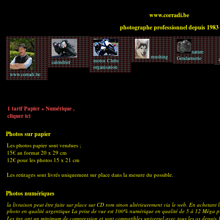
www.corradi.be
photographe professionnel depuis 1983
nature
mushing
Gendarmerie
motos Clubs
calendrier
organisation
www.corradi.be
1 tarif Papier + Numérique ,
cliquer ici
Photos sur papier
Les photos papier sont vendues ;
15€ au format 20 x 29 cm
12€ pour les photos 15 x 21 cm
Les retirages sont livrés uniquement sur place dans la mesure du possible.
Photos numériques
la livraison peut être faite sur place sur CD rom sinon ultérieurement via le web. En achetant 
photo en qualité argentique La prise de vue est 100% numérique en qualité de 5 à 12 Méga pi
Les jpg ont un minimum de compression et sont compatibles universel avec tous les os depuis 