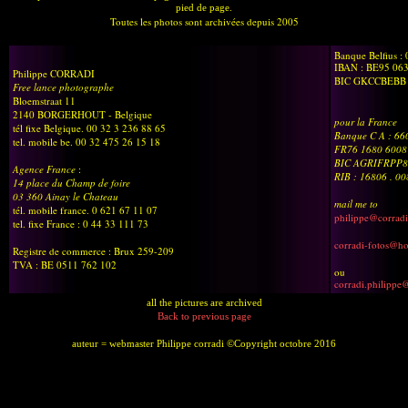
pied de page.
Toutes les photos sont archivées depuis 2005
Banque Belfius :
IBAN : BE95 06
Philippe CORRADI
BIC GKCCBEBB
Free lance photographe
Bloemstraat 11
2140 BORGERHOUT - Belgique
pour la France
tél fixe Belgique. 00 32 3 236 88 65
Banque C A : 6
tel. mobile be. 00 32 475 26 15 18
FR76 1680 6008
BIC AGRIFRPP8
Agence France
:
RIB : 16806 . 0
14 place du Champ de foire
03 360 Ainay le Chateau
mail me to
tél. mobile france. 0 621 67 11 07
philippe@corradi
tel. fixe France : 0 44 33 111 73
corradi-fotos@h
Registre de commerce : Brux 259-209
TVA : BE 0511 762 102
ou
corradi.philippe
all the pictures are archived
Back to previous page
auteur = webmaster Philippe corradi ©Copyright octobre 2016