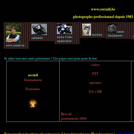
www.corradi.be
photographe professionnel depuis 1983
nature
mushing
Gendarmerie
motos Clubs
calendrier
organisation
www.corradi.be
Je salue tout mes amis gendarmes ! Ces pages sont juste pour le fun
cadres
FTT
accueil
Gendarmerie
spéciaux
Formation
EA + EB
Best off
gendarmerie 2004
Pour visualiser les photos de votre stages il faur demander une Planche contact à
corradi.phi