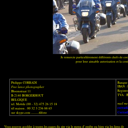
Je remercie particulièrement différents chefs de 
pour leur aimable autorisation et la con
Philippe CORRADI
Banque 
IBAN :
Free lance photographer
Registr
Bloemstraat 11
TVA : 
B-2140 BORGERHOUT
BELGIQUE
mail me
tel. Mobile (00 - 32) 475 26 15 18
corradi
tél maison . 00 32 3 236 88 65
Corrad
sur skype.com .........filfoto
Vous pouvez accéder à toutes les pages du site via le menu d' entête ou bien via les liens de