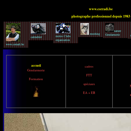
www.corradi.be
photographe professionnel depuis 1983
nature
mushing
Gendarmerie
motos Clubs
calendrier
organisation
www.corradi.be
accueil
cadres
Gendarmerie
FTT
Formation
spéciaux
EA + EB