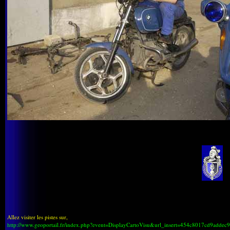
Allez visiter les pistes sur,
http://www.geoportail.fr/index.php?event=DisplayCartoVisu&url_insert=454c8017cd9addec