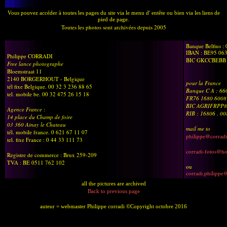
Vous pouvez accéder à toutes les pages du site via le menu d' entête ou bien via les liens de
pied de page.
Toutes les photos sont archivées depuis 2005
Banque Belfius :
IBAN : BE95 06
Philippe CORRADI
BIC GKCCBEBB
Free lance photographe
Bloemstraat 11
2140 BORGERHOUT - Belgique
pour la France
tél fixe Belgique. 00 32 3 236 88 65
Banque C A : 6
tel. mobile be. 00 32 475 26 15 18
FR76 1680 6008
BIC AGRIFRPP8
Agence France
:
RIB : 16806 . 0
14 place du Champ de foire
03 360 Ainay le Chateau
mail me to
tél. mobile france. 0 621 67 11 07
philippe@corradi
tel. fixe France : 0 44 33 111 73
corradi-fotos@h
Registre de commerce : Brux 259-209
TVA : BE 0511 762 102
ou
corradi.philippe
all the pictures are archived
Back to previous page
auteur = webmaster Philippe corradi ©Copyright octobre 2016