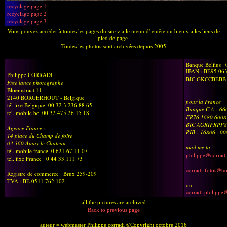
recyclage page 1
recyclage page 2
recyclage page 3
Vous pouvez accéder à toutes les pages du site via le menu d' entête ou bien via les liens de
pied de page.
Toutes les photos sont archivées depuis 2005
Banque Belfius :
IBAN : BE95 06
Philippe CORRADI
BIC GKCCBEBB
Free lance photographe
Bloemstraat 11
2140 BORGERHOUT - Belgique
pour la France
tél fixe Belgique. 00 32 3 236 88 65
Banque C A : 6
tel. mobile be. 00 32 475 26 15 18
FR76 1680 6008
BIC AGRIFRPP8
Agence France
:
RIB : 16806 . 0
14 place du Champ de foire
03 360 Ainay le Chateau
mail me to
tél. mobile france. 0 621 67 11 07
philippe@corradi
tel. fixe France : 0 44 33 111 73
corradi-fotos@h
Registre de commerce : Brux 259-209
TVA : BE 0511 762 102
ou
corradi.philippe
all the pictures are archived
Back to previous page
auteur = webmaster Philippe corradi ©Copyright octobre 2016