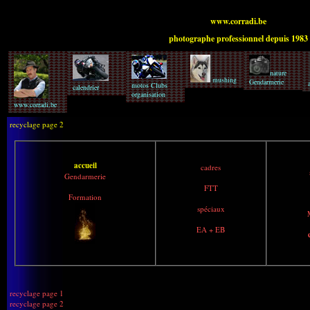
www.corradi.be
photographe professionnel depuis 1983
nature
mushing
Gendarmerie
motos Clubs
calendrier
organisation
www.corradi.be
recyclage page 2
accueil
cadres
Gendarmerie
FTT
Formation
spéciaux
EA + EB
recyclage page 1
recyclage page 2