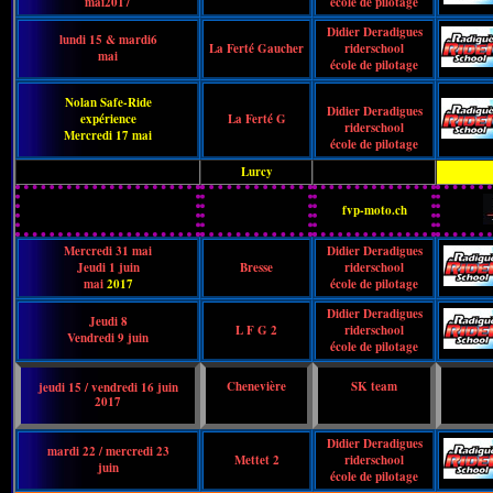
mai2017
école de pilotage
Didier Deradigues
lundi 15 & mardi6
La Ferté Gaucher
riderschool
mai
école de pilotage
Nolan Safe-Ride
Didier Deradigues
expérience
La Ferté G
riderschool
Mercredi 17 mai
école de pilotage
Lurcy
fvp-moto.ch
Mercredi 31 mai
Didier Deradigues
Jeudi 1 juin
Bresse
riderschool
mai
2017
école de pilotage
Didier Deradigues
Jeudi 8
L F G 2
riderschool
Vendredi 9 juin
école de pilotage
Chenevière
SK team
jeudi 15 / vendredi 16 juin
2017
Didier Deradigues
mardi 22 / mercredi 23
Mettet 2
riderschool
juin
école de pilotage