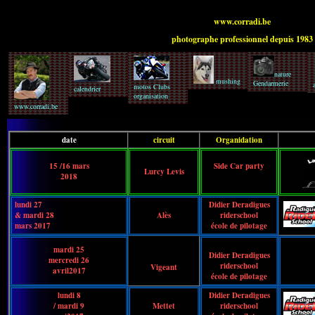
www.corradi.be
photographe professionnel depuis 1983
nature
mushing
Gendarmerie
motos Clubs
calendrier
organisation
www.corradi.be
date
circuit
Organidation
15 /16 mars
Side Car party
Lurcy Levis
2018
lundi 27
Didier Deradigues
& mardi 28
Alès
riderschool
mars 2017
école de pilotage
mardi 25
Didier Deradigues
mercredi 26
riderschool
Vigeant
avril2017
école de pilotage
lundi 8
Didier Deradigues
/ mardi 9
Mettet
riderschool