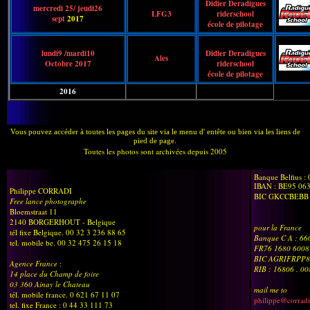
Didier Deradigues
mercredi 25/ jeudi26
LFG3
riderschool
sept
2017
école de pilotage
lundi9 /mardi10
Didier Deradigues
Ales
Octobre 2017
riderschool
école de pilotage
2016
Vous pouvez accéder à toutes les pages du site via le menu d' entête ou bien via les liens de
pied de page.
Toutes les photos sont archivées depuis 2005
Banque Belfius :
IBAN : BE95 06
Philippe CORRADI
BIC GKCCBEBB
Free lance photographe
Bloemstraat 11
2140 BORGERHOUT - Belgique
pour la France
tél fixe Belgique. 00 32 3 236 88 65
Banque C A : 6
tel. mobile be. 00 32 475 26 15 18
FR76 1680 6008
BIC AGRIFRPP8
Agence France
:
RIB : 16806 . 0
14 place du Champ de foire
03 360 Ainay le Chateau
mail me to
tél. mobile france. 0 621 67 11 07
philippe@corradi
tel. fixe France : 0 44 33 111 73