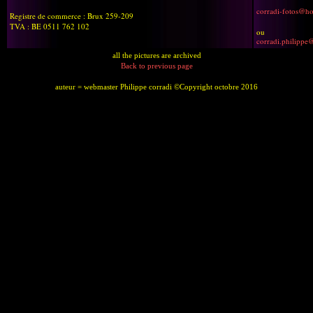
corradi-fotos@h
Registre de commerce : Brux 259-209
TVA : BE 0511 762 102
ou
corradi.philippe
all the pictures are archived
Back to previous page
auteur = webmaster Philippe corradi ©Copyright octobre 2016