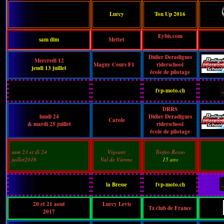
Lurcy
Ton Up 2016
Eybis.com
sam dim
Mettet
Didier Deradigues
Mercredi 12
Magny Cours F1
riderschool
jeudi 13
juillet
école de pilotage
fvp-moto.ch
DRRS
lundi 24
Didier Deradigues
Carole
& mardi 25 juillet
riderschool
école de pilotage
sam 23 et di
24
Vigeant
Trofeo Rosso
juillet
2016
Val de Vienne
15 ans
la Bresse
fvp-moto.ch
20 et 21 aout
Lurcy Levis
Tz club de France
2017