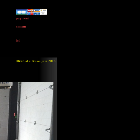
payment
system
ici
DRRS àLa Bresse juin 2016