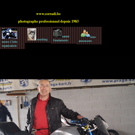
www.corradi.be
photographe professionnel depuis 1983
nature
liens
mushing
Gendarmerie
annonceurs
motos Clubs
organisation