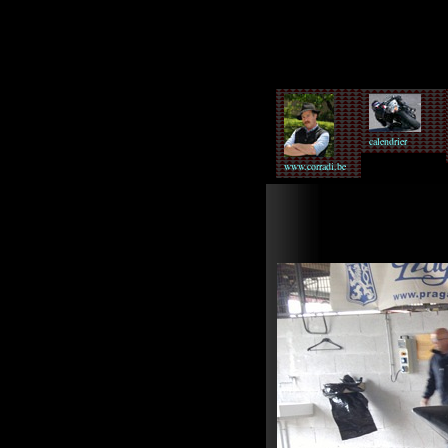
calendrier
www.corradi.be