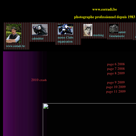
www.corradi.be
photographe professionnel depuis 1983
nature
mushing
Gendarmerie
motos Clubs
calendrier
organisation
www.corradi.be
page 6 2008
page 7 2008
page 8 2009
2010 crash
page 9 2009
page 10 2009
page 11 2009