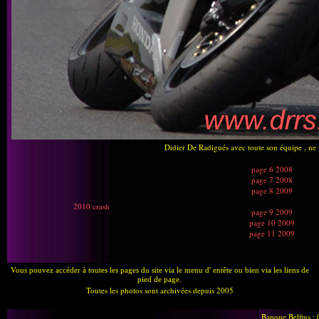
Didier De Radigués avec toute son équipe , ne
page 6 2008
page 7 2008
page 8 2009
2010 crash
page 9 2009
page 10 2009
page 11 2009
Vous pouvez accéder à toutes les pages du site via le menu d' entête ou bien via les liens de
pied de page.
Toutes les photos sont archivées depuis 2005
Banque Belfius :