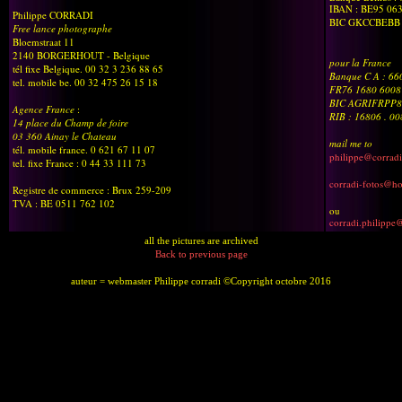
IBAN : BE95 06
Philippe CORRADI
BIC GKCCBEBB
Free lance photographe
Bloemstraat 11
2140 BORGERHOUT - Belgique
pour la France
tél fixe Belgique. 00 32 3 236 88 65
Banque C A : 6
tel. mobile be. 00 32 475 26 15 18
FR76 1680 6008
BIC AGRIFRPP8
Agence France
:
RIB : 16806 . 0
14 place du Champ de foire
03 360 Ainay le Chateau
mail me to
tél. mobile france. 0 621 67 11 07
philippe@corradi
tel. fixe France : 0 44 33 111 73
corradi-fotos@h
Registre de commerce : Brux 259-209
TVA : BE 0511 762 102
ou
corradi.philippe
all the pictures are archived
Back to previous page
auteur = webmaster Philippe corradi ©Copyright octobre 2016