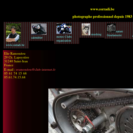
www.corradi.be
photographe professionnel depuis 1983
nature
mushing
Gendarmerie
motos Clubs
calendrier
organisation
www.corradi.be
Elie Ramondou
29 Ch. Lapeyrière
31240 Saint-Jean
France
E-mail :
eramondou@club-internet.fr
05 61 74 15 68
05.61.74.15.68