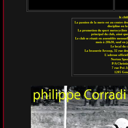
le clu
La passion de la moto est au centre des
discipline ou l
La promotion du sport motocycliste s
principal du club, ainsi que
Le club se réunit en assemblée mensuel
mois à 20h30, sauf en j
Le local du c
La brasserie Arcoop, 32 rue de
L'adresse officiel
Norton Spor
P/A Christi
7 rue Pré-
1205 Gen