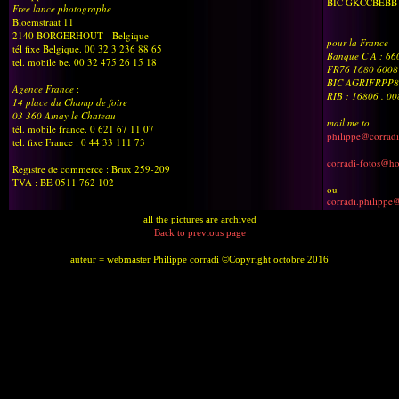
BIC GKCCBEBB
Free lance photographe
Bloemstraat 11
2140 BORGERHOUT - Belgique
pour la France
tél fixe Belgique. 00 32 3 236 88 65
Banque C A : 6
tel. mobile be. 00 32 475 26 15 18
FR76 1680 6008
BIC AGRIFRPP8
Agence France
:
RIB : 16806 . 0
14 place du Champ de foire
03 360 Ainay le Chateau
mail me to
tél. mobile france. 0 621 67 11 07
philippe@corradi
tel. fixe France : 0 44 33 111 73
corradi-fotos@h
Registre de commerce : Brux 259-209
TVA : BE 0511 762 102
ou
corradi.philippe
all the pictures are archived
Back to previous page
auteur = webmaster Philippe corradi ©Copyright octobre 2016