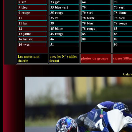
8 suz
33 gsx
64
70
9 bleu
35 bleu vert
70
70 vert
9 rouge
35 rouge
70 vert
78 blanc
11
35 sv
78 blanc
78 bleu
11 ka
39
78 bleu
78 rouge
12
45 blanc
78 rouge
85
12 jaune
45 rouge
85
88
16 bel air
46
88
89
16 yves
51
90
Les motos sont
avec les N° visibles
photos de groupe
videos 900m
classées
devant
Galeri