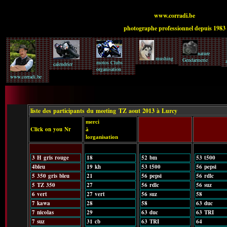
www.corradi.be
photographe professionnel depuis 1983
nature
mushing
Gendarmerie
motos Clubs
calendrier
organisation
www.corradi.be
liste des participants du meeting
TZ aout 2013 à Lurcy
merci
Click on you Nr
à
lorganisation
3 H gris rouge
18
52 bm
53 t500
4bleu
19 kh
53 t500
56 pepsi
5 350 gris bleu
21
56 pepsi
56 rdlc
5 TZ 350
27
56 rdlc
56 suz
6 vert
27 vert
56 suz
58
7 kawa
28
58
63 duc
7 nicolas
29
63 duc
63 TRI
7 suz
31 cb
63 TRI
64