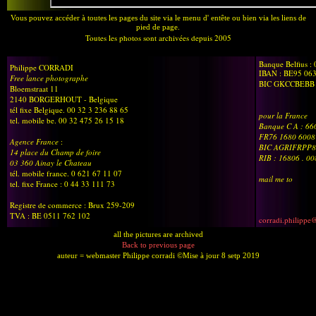
Vous pouvez accéder à toutes les pages du site via le menu d' entête ou bien via les liens de
pied de page.
Toutes les photos sont archivées depuis 2005
Banque Belfius :
Philippe CORRADI
IBAN : BE95 06
Free lance photographe
BIC GKCCBEBB
Bloemstraat 11
2140 BORGERHOUT - Belgique
tél fixe Belgique. 00 32 3 236 88 65
pour la France
tel. mobile be. 00 32 475 26 15 18
Banque C A : 6
FR76 1680 6008
Agence France
:
BIC AGRIFRPP8
14 place du Champ de foire
RIB : 16806 . 0
03 360 Ainay le Chateau
tél. mobile france. 0 621 67 11 07
mail me to
tel. fixe France : 0 44 33 111 73
Registre de commerce : Brux 259-209
TVA : BE 0511 762 102
corradi.philippe
all the pictures are archived
Back to previous page
auteur = webmaster Philippe corradi ©Mise à jour 8 setp 2019