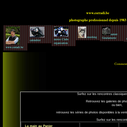
www.corradi.be
photographe professionnel depuis 1983
nature
mushing
Gendarmerie
motos Clubs
calendrier
organisation
www.corradi.be
Commen