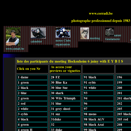
www.corradi.be
photographe professionnel depuis 1983
nature
mushing
Gendarmerie
motos Clubs
calendrier
organisation
www.corradi.be
liste des participants du meeting
Hockenheim 6 juiny with E Y B I S
to access your
Click on you Nr
previews or vignettes
1 dame
28 FZ
91 black
196
1 green
30 Blue Ka
91 eybis
199
2 black
30 blue Suz
91 white
200
2 blue
30 shark
93
201
2 green
30 Wite Triumph
94
201 shar
2 red
31 blue
96
202
2 white
31 grey shoei
97
205
3 eybis
31 suz
98 mono
205 blac
4 black
31duke
98 black AGV
205 red
4 green
32
98 black Arai
208
4 green H
33 duke
99 black
209