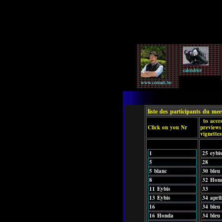
calendrier
www.corradi.be
liste des participants du me
to acces
Click on you Nr
previews
vignettes
1
25 eybis
5
28
5 blanc
30 bleu
8
32 Hon
11 Eybis
33
13 Eybis
34 april
16
34 bleu 
16 Honda
34 bleu