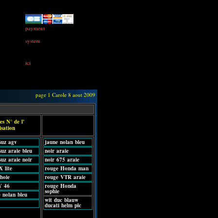
payment
system
ici
page 1 Carole 8 aout 2009
es N° de l'
isation
suz agv
jaune nolan bleu
suz araie bleu
noir araie
suz araie noir
noir 675 araie
X lite
rouge Honda man
shoie
rouge VTR araie
Y 46
rouge Honda
sophie
 nolan bleu
wit duc blauw
ducati helm plc