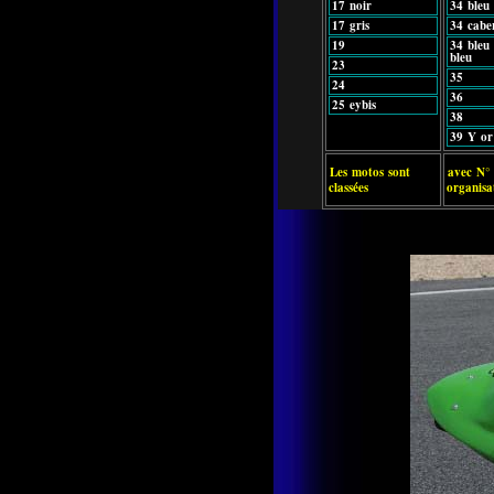
17 noir
34 bleu
17 gris
34 cabe
19
34 bleu
bleu
23
35
24
36
25 eybis
38
39 Y or
Les motos sont
avec N° 
classées
organisa