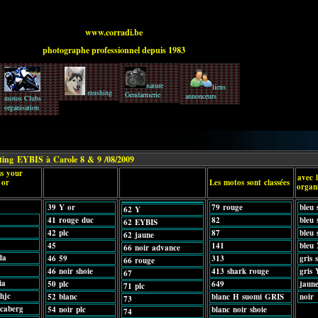
www.corradi.be
photographe professionnel depuis 1983
nature
liens
mushing
Gendarmerie
annonceurs
motos Clubs
organisation
eting
EYBIS à Carole 8 & 9 /08/2009
s your
avec l
 or
Les motos sont classées
organ
39 Y or
79 rouge
bleu 
62 Y
41 rouge duc
82
bleu 
62 EYBIS
42 plc
87
bleu 
62 jaune
45
141
bleu 
66 noir advance
da
46 59
313
gris 
66 rouge
46 noir shoie
413 shark rouge
gris 
67
ia
50 plc
649
jaune
71 plc
hjc
52 blanc
blanc H suomi GRIS
noir
73
 caberg
54 noir plc
blanc noir shoie
74