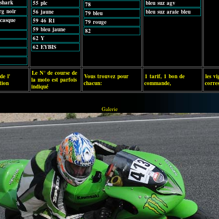
 shark
55 plc
bleu suz agv
78
rg noir
56 jaune
bleu suz araie bleu
79 bleu
 casque
59 46 R1
79 rouge
59 bleu jaune
82
62 Y
62 EYBIS
Le N° de course de
de l'
Vous trouvez pour
1 tarif, 1 bon de
les vi
la moto est parfois
tion
chacun:
commande,
corre
indiqué
Galerie