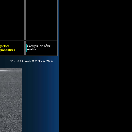
gnettes
exemple de série
on-line
spondantes.
EYBIS à Carole 8 & 9 /08/2009