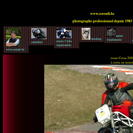
www.corradi.be
photographe professionnel depuis 1983
nature
mushing
Gendarmerie
motos Clubs
calendrier
organisation
www.corradi.be
rosso Corsa 200
à croix en terno