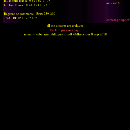
tél. mobile france. 0 621 67 11 07
mail me to
tel. fixe France : 0 44 33 111 73
Registre de commerce : Brux 259-209
TVA : BE 0511 762 102
corradi.philippe
all the pictures are archived
Back to previous page
auteur = webmaster Philippe corradi ©Mise à jour 8 setp 2019