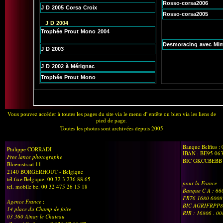
Vous pouvez accéder à toutes les pages du site via le menu d' entête ou bien via les liens de
pied de page.
Toutes les photos sont archivées depuis 2005
Banque Belfius :
Philippe CORRADI
IBAN : BE95 06
Free lance photographe
BIC GKCCBEBB
Bloemstraat 11
2140 BORGERHOUT - Belgique
tél fixe Belgique. 00 32 3 236 88 65
pour la France
tel. mobile be. 00 32 475 26 15 18
Banque C A : 6
FR76 1680 6008
Agence France
:
BIC AGRIFRPP8
14 place du Champ de foire
RIB : 16806 . 0
03 360 Ainay le Chateau