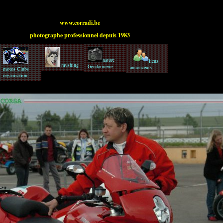
www.corradi.be
photographe professionnel depuis 1983
nature
liens
mushing
Gendarmerie
annonceurs
motos Clubs
organisation