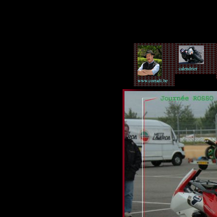
calendrier
www.corradi.be