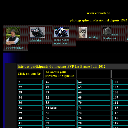
www.corradi.be
photographe professionnel depuis 1983
nature
mushing
Gendarmerie
motos Clubs
calendrier
organisation
www.corradi.be
liste des participants du meeting
FVP La Bresse Juin 2012
to access your
Click on you Nr
previews or vignettes
2
46
64
100
27
47
65
102
28
49
66
106
34
52
69
107
36
53
70
111
38
54 keke
71
113
39
55
74
115
40
56
76
116
41
57
78
118