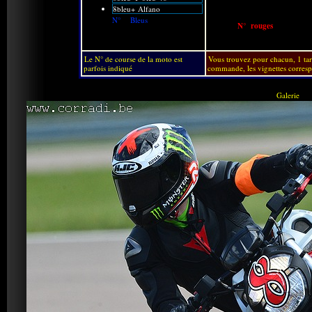
8bleu+ Alfano
N° Bleus
N° rouges
Le N° de course de la moto est
Vous trouvez pour chacun, 1 tar
parfois indiqué
commande, les vignettes corresp
Galerie