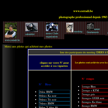
www.corradi.be
photographe professionnel depuis 1983
nature
mushing
Gendarmerie
motos Clubs
calendrier
organisation
www.corradi.be
Merci aux pilotes qui achètent mes photos
DRRS à L 
liste des participants du meeting
Les photos sont archivées avec la 
cliquez sur votre N° pour
accéder à vos vignettes
N° rouges
N° Bleus
1rouge Bleu
2rouge + KTM
2bleu BMW
3rouge gris
4bleu+ Ka noir
4rouge+ GSXR noir
5bleu+ Tri noir
6rouge+ Ka blanc
7bleu+ BMW
8rouge BMW
8bleu Y bleu 46