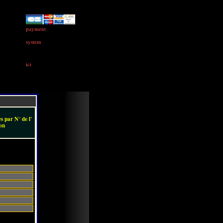
payment
system
ici
s par N° de l'
on