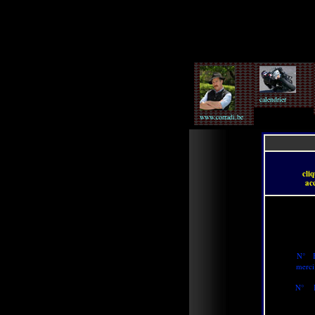
calendrier
www.corradi.be
cli
ac
N° B
merci
N° B