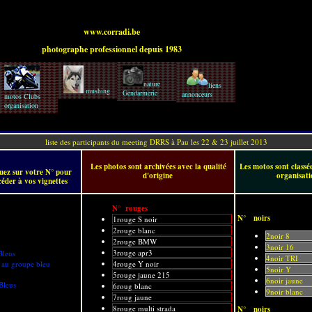
www.corradi.be
photographe professionnel depuis 1983
nature
liens
mushing
Gendarmerie
annonceurs
motos Clubs
organisation
liste des participants du meeting DRRS à Pau les 22 & 23 juillet 2013
Les photos sont archivées avec la qualité
Les motos sont classée
quez sur votre N° pour
d'origine
organisati
céder à vos vignettes
N° rouges
N° noirs
1rouge S noir
2rouge blanc
2noir 8
2rouge BMW
3noir 16
3rouge apr3
leus
4noir TRI
 au groupe bleu
4rouge Y noir
5noir Y
5rouge jaune 215
6noir jaune
leus
6roug blanc
9noir blanc
7roug jaune
8rouge multi strada
N° noirs