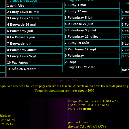
mise à jour dec2015
s pouvez accéder à toutes les pages du site via le menu d' entête ou bien via les liens de pied de p
Toutes les photos sont archivées depuis 2005
Banque Belfius : 063 – 1116881 – 58
IBAN : BE95 0631 1168 8158
BIC GKCCBEBB
elgique
 3 236 88 65
pour la France
5 26 15 18
Banque C A : 66043633784