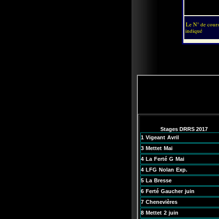
Le N° de cours
indiqué