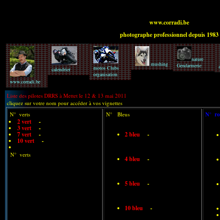
www.corradi.be
photographe professionnel depuis 1983
nature
mushing
Gendarmerie
motos Clubs
calendrier
organisation
www.corradi.be
Liste des pilotes DRRS à Mettet le 12 & 13 mai 2011
cliquez sur votre nom pour accéder à vos vignettes
N° verts
N° Bleus
N° ro
2 vert
-
3 vert
-
7 vert
-
2 bleu
-
10 vert
-
N° verts
4 bleu
-
5 bleu
-
10 bleu
-