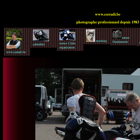
www.corradi.be
photographe professionnel depuis 1983
nature
mushing
Gendarmerie
motos Clubs
calendrier
organisation
www.corradi.be