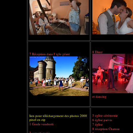
8 Diner
7 Réception dans l' iglo géant
et dancing
5 eglise cérémonie
lien pour téléchargement des photos 2000
pixel en zip
6 église parvis
1 Goule vendredi
7 église
8 réception Chateau
2 samedi matin