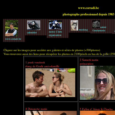
www.corradi.be
photographe professionnel depuis 1983
nature
mushing
Gendarmerie
motos Clubs
calendrier
organisation
www.corradi.be
Cliquez sur les images pour accéder aux galeries et séries de photos (+500photos)
Vous trouverez aussi des liens pour récupérer les photos en 2100pixels en bas de la grille (25
2 Samedi matin
1 jeudi vendredi
préparation
étang de Goule amis+famille
4 Dimanche matin
5 Eglise d' Ainay le Chacha