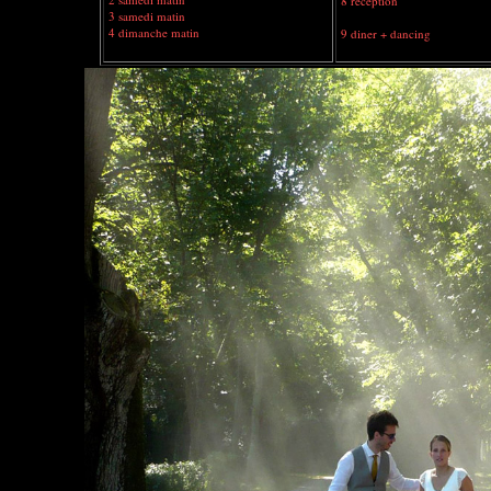
8 reception
3 samedi matin
4 dimanche matin
9 diner + dancing