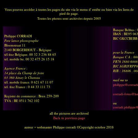
Vous pouvez accéder à toutes les pages du site via le menu d' entête ou bien via les liens de
pied de page.
Toutes les photos sont archivées depuis 2005
Banque Belfius :
IBAN : BE95 06
Philippe CORRADI
BIC GKCCBEBB
Free lance photographe
Bloemstraat 11
2140 BORGERHOUT - Belgique
pour la France
tél fixe Belgique. 00 32 3 236 88 65
Banque C A : 6
tel. mobile be. 00 32 475 26 15 18
FR76 1680 6008
BIC AGRIFRPP8
Agence France
:
RIB : 16806 . 0
14 place du Champ de foire
03 360 Ainay le Chateau
mail me to
tél. mobile france. 0 621 67 11 07
philippe@corradi
tel. fixe France : 0 44 33 111 73
corradi-fotos@h
Registre de commerce : Brux 259-209
TVA : BE 0511 762 102
ou
corradi.philippe
all the pictures are archived
Back to previous page
auteur = webmaster Philippe corradi ©Copyright octobre 2016