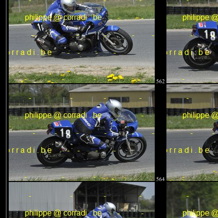
562
564