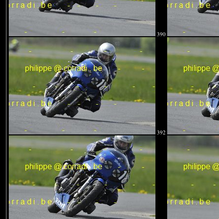
390
392