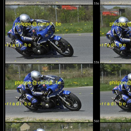
556
558
560