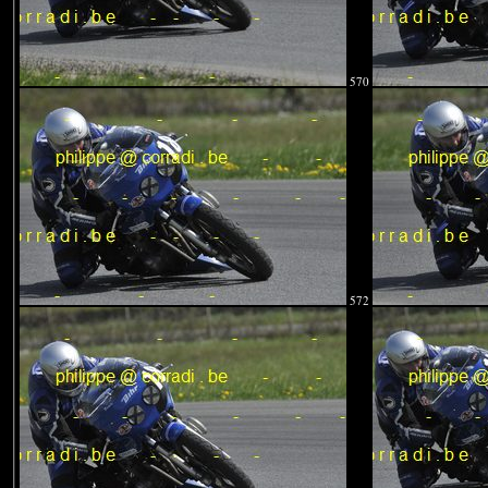
570
572