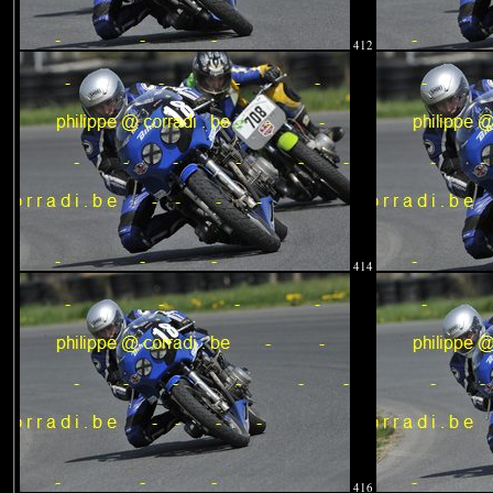
412
414
416