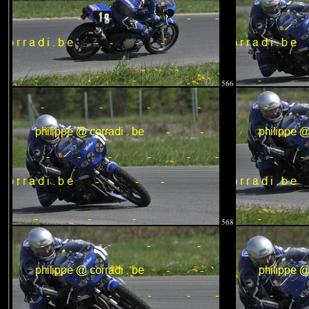
566
568