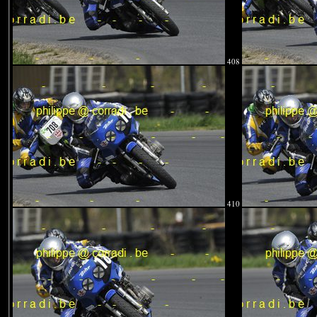
408
410