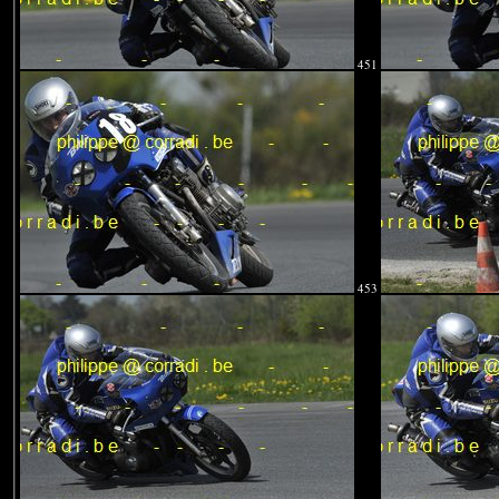
451
453