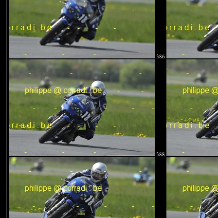
386
388