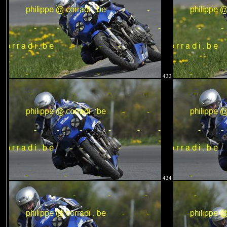
422
424