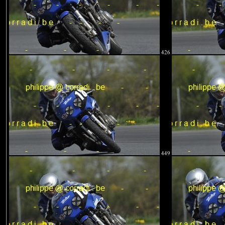
426
449