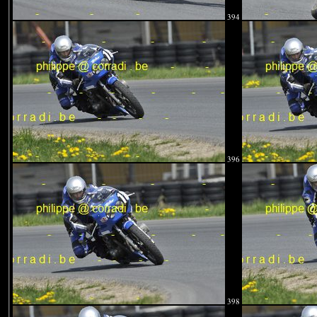
394
396
398