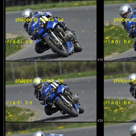
418
420