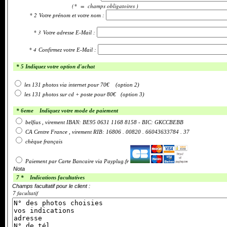
(* = champs obligatoires )
* 2
Votre prénom et votre nom :
* 3
Votre adresse E-Mail :
* 4
Confirmez votre E-Mail :
* 5 Indiquez votre option d'achat
les 131 photos via internet pour 70€
(option 2)
les 131 photos sur cd + poste pour 80€
(option 3)
* 6eme Indiquez votre mode de paiement
belfius , virement IBAN: BE95 0631 1168 8158 - BIC: GKCCBEBB
CA Centre France , virement RIB: 16806 . 00820 . 66043633784 . 37
chèque français
Paiement par Carte Bancaire via Payplug.fr
Nota
7 * Indications facultatives
Champs facultatif pour le client :
7 facultatif