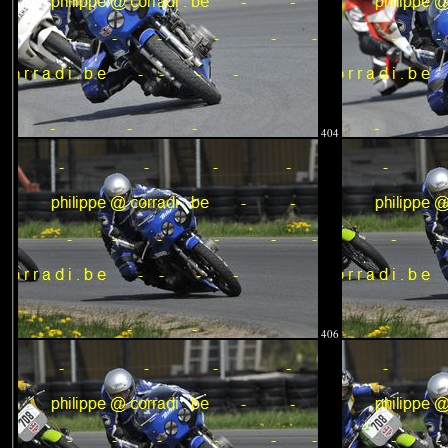
404
406