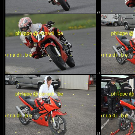
89
91
93