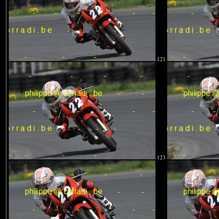
121
123