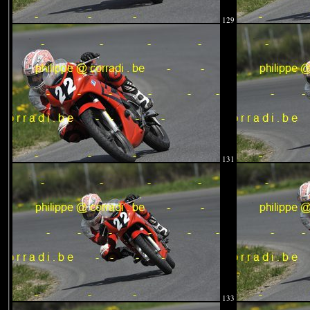
129
131
133