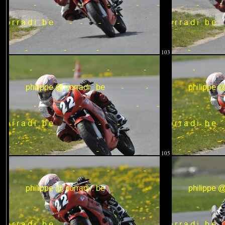
103
105