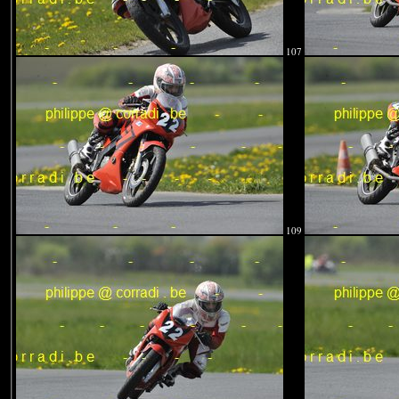
107
109