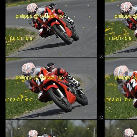
135
137