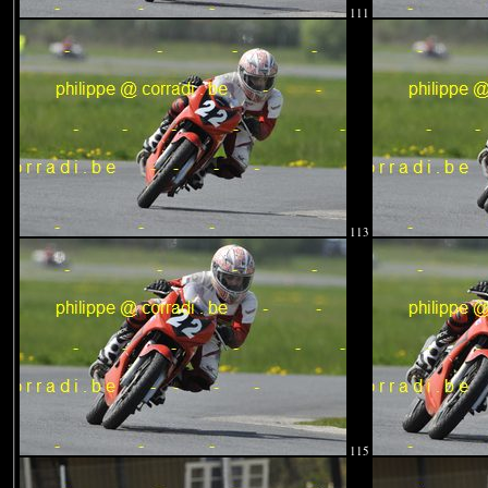
111
113
115