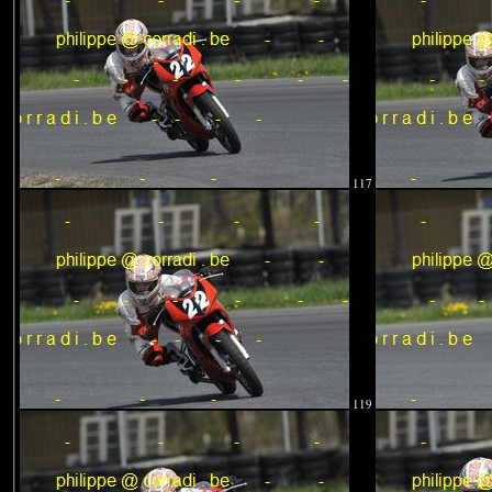
117
119