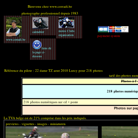
Bienvenu chez www.corradi.be
photographe professionnel depuis 1983
motos Clubs
calendrier
organisation
payment system
www.corradi.be
liens de
la page ci-
dessous
tarif + comm
Référence du pilote :
22 dame TZ aout 2010 Lurcy pour 218
photos
tarif des photos nu
Photos à l' 
218
photos numériqu
218
photos numériques sur cd + poste
Photos sur pap
La TVA belge est de 21% comprise dans les prix indiqués.
previews - vignettes - images - miniaturen