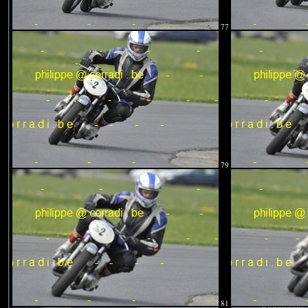
77
79
81