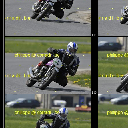
111
113