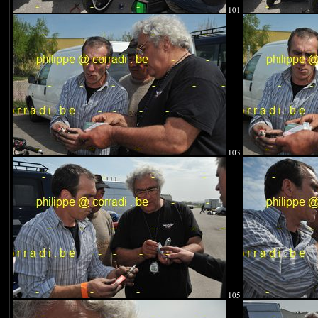
101
103
105