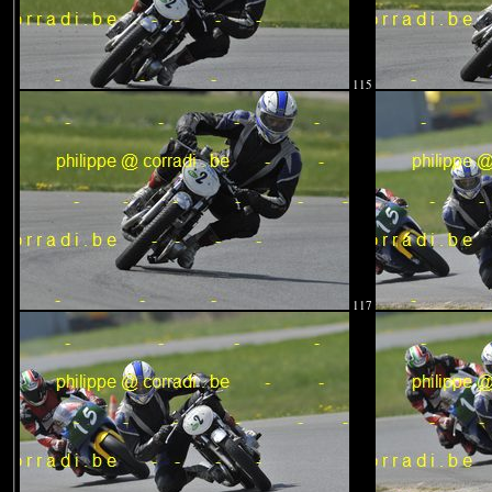
115
117