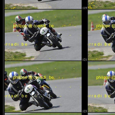
119
121
123