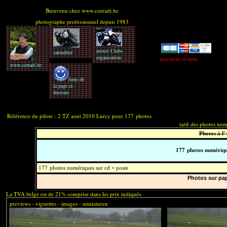
Bienvenu chez www.corradi.be
photographe professionnel depuis 1983
motos Clubs
calendrier
organisation
payment system
www.corradi.be
liens de
la page ci-
dessous
tarif + comm
Référence du pilote :
2 TZ aout 2010 Lurcy pour 177
photos
tarif des photos nu
Photos à l' 
177
photos numériqu
177
photos numériques sur cd + poste
Photos sur pap
La TVA belge est de 21% comprise dans les prix indiqués.
previews - vignettes - images - miniaturen